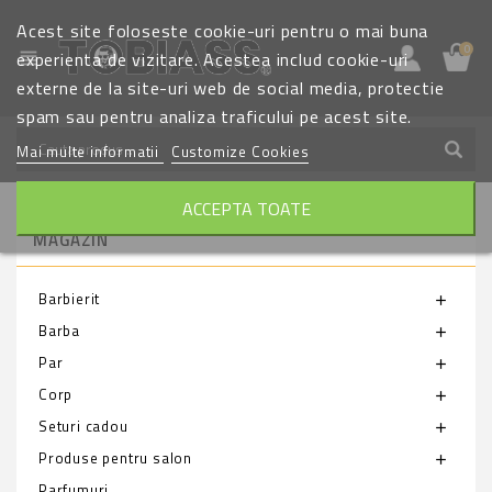
Acest site foloseste cookie-uri pentru o mai buna
0
view_headline
experienta de vizitare. Acestea includ cookie-uri
externe de la site-uri web de social media, protectie
spam sau pentru analiza traficului pe acest site.
Mai multe informatii
Customize Cookies
ACCEPTA TOATE
MAGAZIN
Barbierit
add
Barba
add
Par
add
Corp
add
Seturi cadou
add
Produse pentru salon
add
Parfumuri