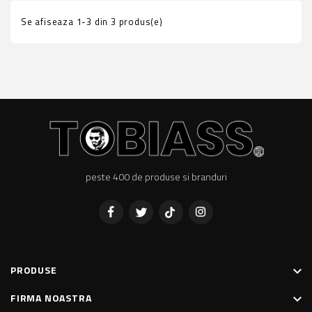
Se afiseaza 1-3 din 3 produs(e)
peste 400 de produse si branduri
Facebook
Twitter
Pinterest
Instagram
PRODUSE
keyboard_arrow_down
FIRMA NOASTRA
keyboard_arrow_down