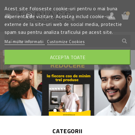
Acest site foloseste cookie-uri pentru o mai buna
0
view_headline
experienta de vizitare. Acestea includ cookie-uri
externe de la site-uri web de social media, protectie
spam sau pentru analiza traficului pe acest site.
Mai multe informatii
Customize Cookies
ACCEPTA TOATE
BARBA CU STIL. AI GRIJA DE BARBA TA
PRODUSE DE STYLING PENTRU
HAIR STYLING PERFECT
BARBATI
te ajutam sa ai un par aranjat mereu. foarte rapid si usor.
rezultate cu aspect natural si o forma de barba perfecta.
produse si branduri de top.
peste 400 de produse si branduri
DETALII AICI
DETALII AICI
DETALII AICI
CATEGORII