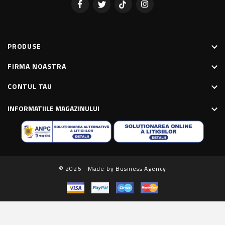
PRODUSE
keyboard_arrow_down
FIRMA NOASTRA
keyboard_arrow_down
CONTUL TAU
keyboard_arrow_down
INFORMATIILE MAGAZINULUI
keyboard_arrow_down
© 2026 - Made by Business Agency