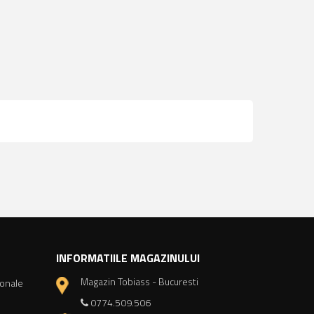
INFORMATIILE MAGAZINULUI
Magazin Tobiass - Bucuresti
sonale
0774.509.506