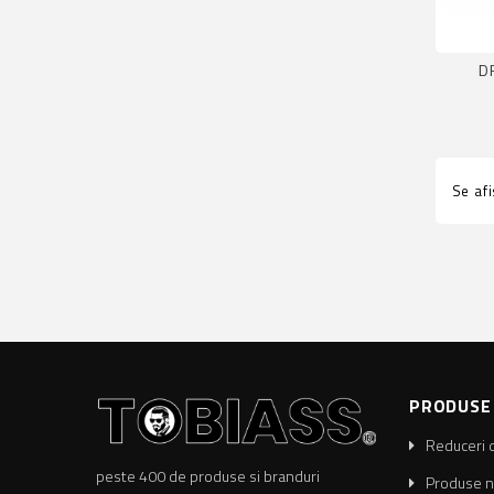
D
Se af
PRODUSE
Reduceri 
peste 400 de produse si branduri
Produse n