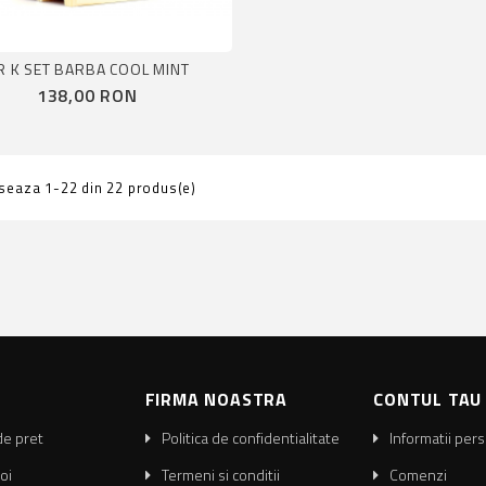
R K SET BARBA COOL MINT
Pret
138,00 RON
iseaza 1-22 din 22 produs(e)
FIRMA NOASTRA
CONTUL TAU
de pret
Politica de confidentialitate
Informatii per
oi
Termeni si conditii
Comenzi