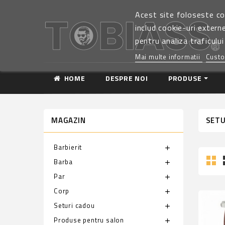
Acest site foloseste co
includ cookie-uri extern
pentru analiza traficului
Mai multe informatii
Custo
HOME
DESPRE NOI
PRODUSE
MAGAZIN
SETU
Barbierit
add
Barba
add
Par
add
Corp
add
Seturi cadou
add
Produse pentru salon
add