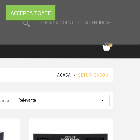
ACCEPTA TOATE
CREATE ACCOUNT
AUTENTIFICARE
0
ACASA
SETURI CADOU

Relevanta
dupa: