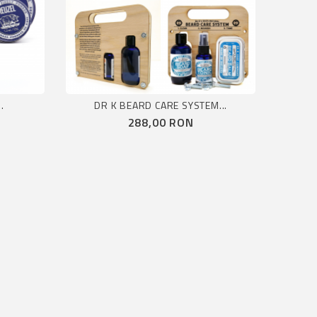
.
DR K BEARD CARE SYSTEM...
Pret
288,00 RON