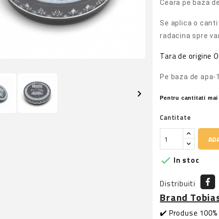
Ceara pe baza de
Se aplica o canti
radacina spre var
Tara de origine O
Pe baza de apa-

Pentru cantitati ma
Cantitate
ADA
In stoc

Distribuiti
Brand Tobia
✔️ Produse 100% 