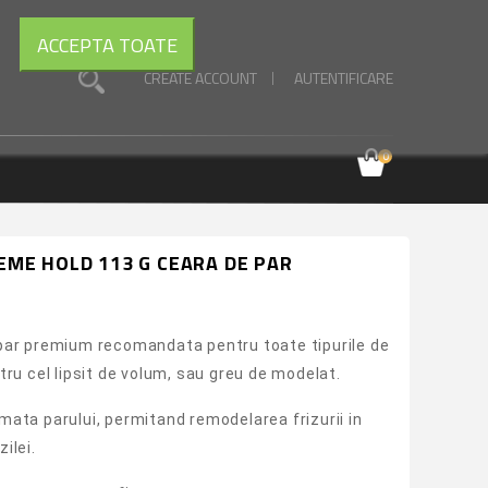
ACCEPTA TOATE
CREATE ACCOUNT
AUTENTIFICARE
0
EME HOLD 113 G CEARA DE PAR
par premium recomandata pentru toate tipurile de
tru cel lipsit de volum, sau greu de modelat.
mata parului, permitand remodelarea frizurii in
ilei.