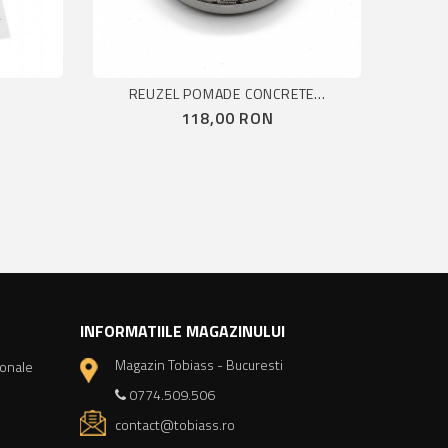
.
REUZEL POMADE CONCRETE...
Pret
118,00 RON
INFORMATIILE MAGAZINULUI
Magazin Tobiass - Bucuresti
sonale
0774.509.506
contact@tobiass.ro