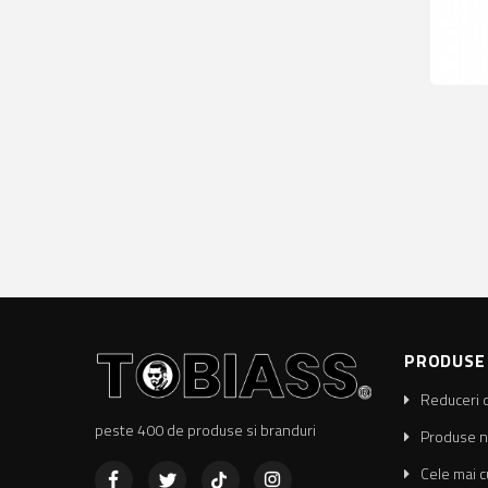
PRODUSE
Reduceri 
peste 400 de produse si branduri
Produse n
Facebook
Twitter
Pinterest
Instagram
Cele mai 