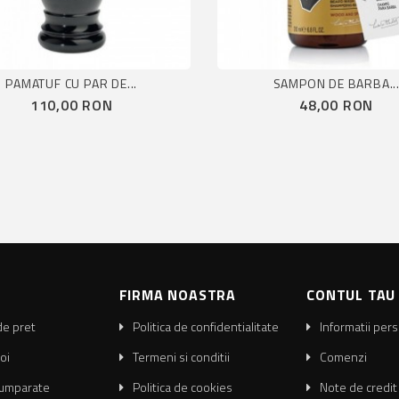
PAMATUF CU PAR DE...
SAMPON DE BARBA..
Pret
Pret
110,00 RON
48,00 RON
FIRMA NOASTRA
CONTUL TAU
de pret
Politica de confidentialitate
Informatii per
oi
Termeni si conditii
Comenzi
cumparate
Politica de cookies
Note de credit