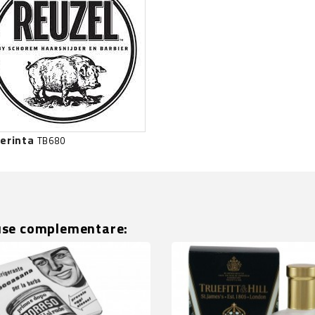
erinta
TB680
use complementare: