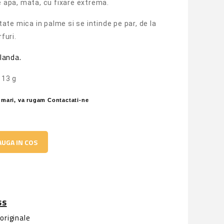
 apa, mata, cu fixare extrema.
tate mica in palme si se intinde pe par, de la
furi.
landa.
113 g
i mari, va rugam
Contactati-ne
UGA IN COS
ss
originale