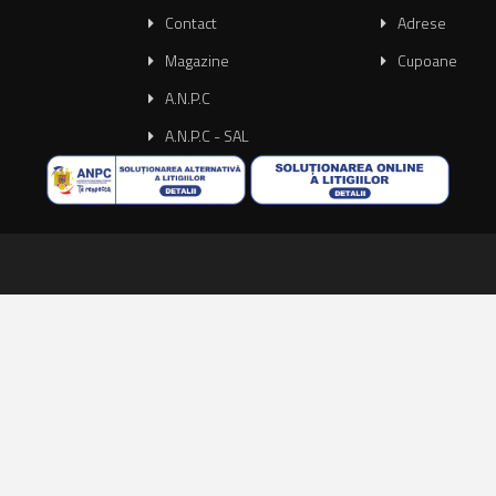
Contact
Adrese
Magazine
Cupoane
A.N.P.C
A.N.P.C - SAL