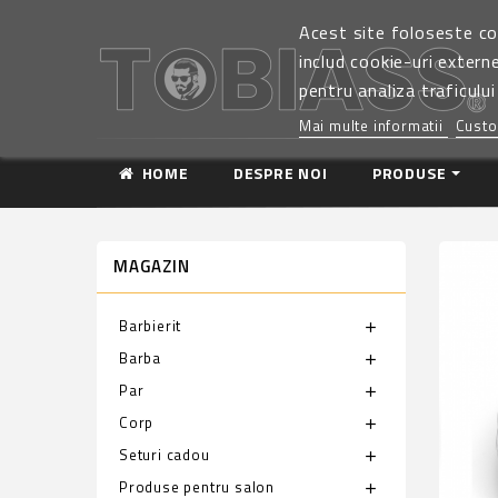
Acest site foloseste co
includ cookie-uri extern
pentru analiza traficului
Mai multe informatii
Custo
HOME
DESPRE NOI
PRODUSE
MAGAZIN
Barbierit
add
Barba
add
Par
add
Corp
add
Seturi cadou
add
Produse pentru salon
add