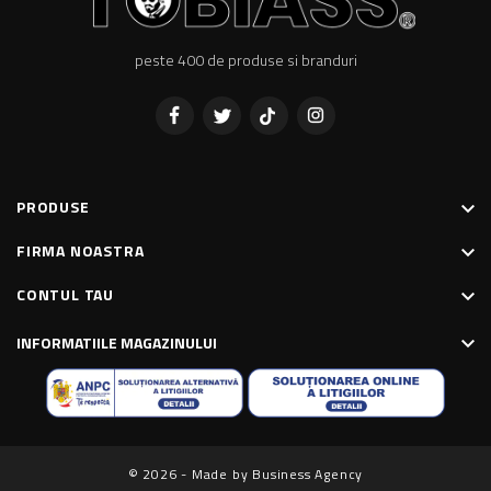
peste 400 de produse si branduri
Facebook
Twitter
Pinterest
Instagram
PRODUSE
keyboard_arrow_down
FIRMA NOASTRA
keyboard_arrow_down
CONTUL TAU
keyboard_arrow_down
INFORMATIILE MAGAZINULUI
keyboard_arrow_down
© 2026 - Made by Business Agency