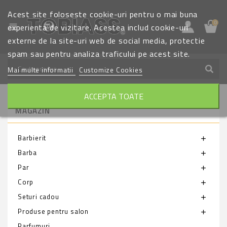
Acest site foloseste cookie-uri pentru o mai buna
0
view_headline
experienta de vizitare. Acestea includ cookie-uri
externe de la site-uri web de social media, protectie
spam sau pentru analiza traficului pe acest site.
Mai multe informatii
Customize Cookies
ACCEPTA TOATE
MAGAZIN
Barbierit
add
Barba
add
Par
add
Corp
add
Seturi cadou
add
Produse pentru salon
add
Parfumuri