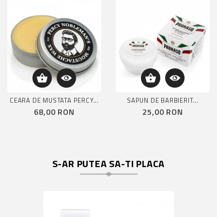
CEARA DE MUSTATA PERCY...
SAPUN DE BARBIERIT...
Pret
Pret
68,00 RON
25,00 RON
S-AR PUTEA SA-TI PLACA