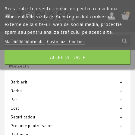
Acest site foloseste cookie-uri pentru o mai buna
0
view_headline
experienta de vizitare. Acestea includ cookie-uri
externe de la site-uri web de social media, protectie
spam sau pentru analiza traficului pe acest site.
Mai multe informatii
Customize Cookies
ACCEPTA TOATE
MAGAZIN
Barbierit
add
Barba
add
Par
add
Corp
add
Seturi cadou
add
Produse pentru salon
add
Parfumuri