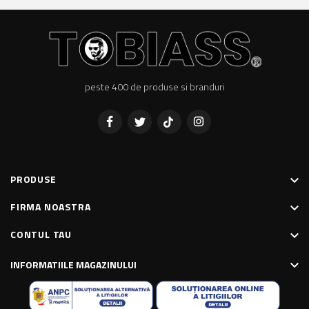
peste 400 de produse si branduri
Facebook
Twitter
Pinterest
Instagram
PRODUSE
keyboard_arrow_down
FIRMA NOASTRA
keyboard_arrow_down
CONTUL TAU
keyboard_arrow_down
INFORMATIILE MAGAZINULUI
keyboard_arrow_down