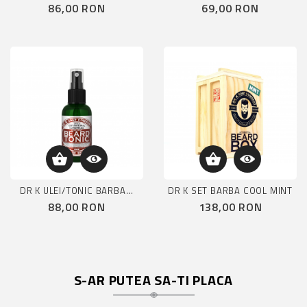
Pret
Pret
86,00 RON
69,00 RON
DR K ULEI/TONIC BARBA...
DR K SET BARBA COOL MINT
Pret
Pret
88,00 RON
138,00 RON
S-AR PUTEA SA-TI PLACA